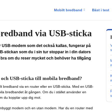
Mobilt bredband
Bäst i test
redband via USB-sticka
V
ler USB-modem som det också kallas, fungerar på
s
USB-stickan som du i sin tur stoppar in i din dators
t bra om du reser mycket och behöver ha tillgång
M
n
 och USB-sticka till mobila bredband?
m
bilt bredband via en router eller en USB-sticka. Med en USB-
F
ila bredbandet åt gången. Om du i stället använder en
s
om du kopplar upp dig mot.
med inbyggt modem och en utan modem. Har du en router med