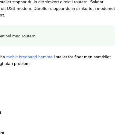
llet stoppar du in ditt simkort direkt i routern. Saknar
 ett USB-modem. Därefter stoppar du in simkortet i modemet
rt.
tibel med routern.
l ha
mobilt bredband hemma
i stället för fiber men samtidigt
igt utan problem.
t
igt