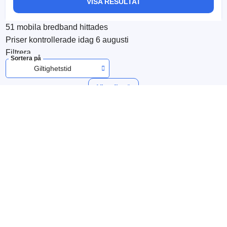
VISA RESULTAT
51
mobila bredband hittades
Priser kontrollerade
idag 6 augusti
Filtrera
Sortera på
Giltighetstid
Visa fler
Innehåll
Vad är mobilt bredband kontant?
Ska jag skaffa kontantkort eller abonnemang för mobilt
bredband?
Vilket är det billigaste kontantkortet för mobilt bredband?