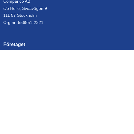
Comparico AB
c/o Helio, Sveavägen 9
111 57 Stockholm
Org nr: 556851-2321
Företaget
Kontakta oss
Om MobiltBredband.se
Genvägar
Operatörer
Frågor & svar
Nyheter