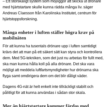
– Ett storskaligt system som möjliggör att skicka ut drönare
med hjärtstartare skulle kunna rädda många liv. säger
Andreas Claesson från Karolinska Institutet, centrum för
hjärtstoppsforskning.
Många enheter i luften ställer högra krav på
mobilnäten
För att kunna ha tusentals drönare upp i luften samtidigt
krävs det att man på ett säkert sätt kan styra och kontrollera
dem. Med 5G-tekniken, som det just nu arbetas för fullt med,
ska man kunna hålla koll på alla drönare. Det ska vara
möjligt att meddela luftfartsmyndigheter hur drönarna ska
flyga samt omdirigera dem om det blir dåligt väder.
Dagens 4G-nät är helt enkelt inte tillräckligt stabilt och
pålitligt för att kunna användas i sådan stor skala.
Mer än hjärtstartare kommer färdas med