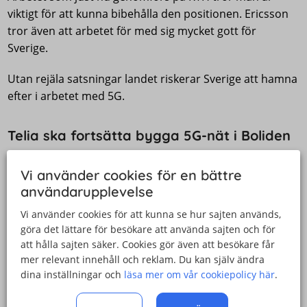
viktigt för att kunna bibehålla den positionen. Ericsson
tror även att arbetet för med sig mycket gott för
Sverige.
Utan rejäla satsningar landet riskerar Sverige att hamna
efter i arbetet med 5G.
Telia ska fortsätta bygga 5G-nät i Boliden
5G-nätet på KTH Campus blir inte det enda 5G-nät Telia
Vi använder cookies för en bättre
bygger. När nätet på KTH:s campus är klart kommer
användarupplevelse
man fortsätta i gruvan i Boliden. Även det arbetet
kommer ske i samarbete med Ericsson.
Vi använder cookies för att kunna se hur sajten används,
göra det lättare för besökare att använda sajten och för
Telia arbetar även med ett innovationsprojekt som
att hålla sajten säker. Cookies gör även att besökare får
berör autonoma nät som ska klara sig även i
mer relevant innehåll och reklam. Du kan själv ändra
dina inställningar och
läsa mer om vår cookiepolicy här
.
krissituationer. Exempelvis om alla andra nät skärs ned
och slutar fungera.