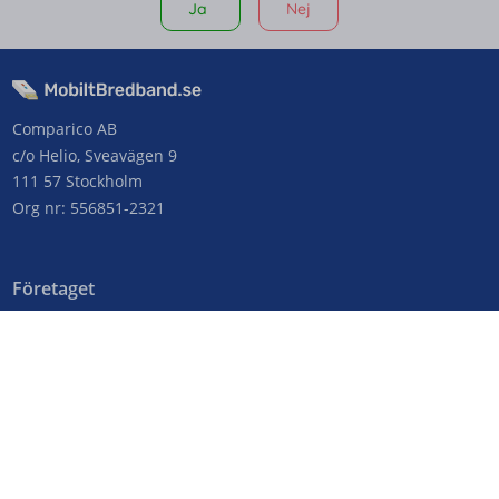
Ja
Nej
Comparico AB
c/o Helio, Sveavägen 9
111 57 Stockholm
Org nr: 556851-2321
Företaget
Kontakta oss
Om MobiltBredband.se
Genvägar
Operatörer