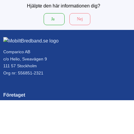
Hjälpte den här informationen dig?
Ja
Nej
Comparico AB
c/o Helio, Sveavägen 9
111 57 Stockholm
Org nr: 556851-2321
Företaget
Kontakta oss
Om MobiltBredband.se