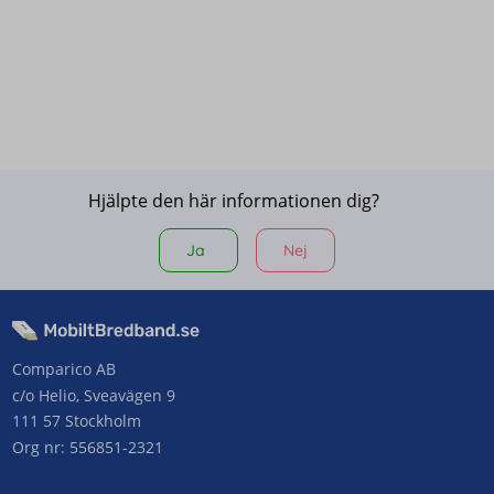
Hjälpte den här informationen dig?
Ja
Nej
Comparico AB
c/o Helio, Sveavägen 9
111 57 Stockholm
Org nr: 556851-2321