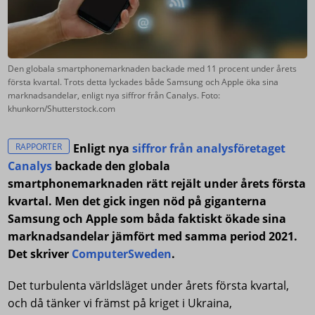
Den globala smartphonemarknaden backade med 11 procent under årets
första kvartal. Trots detta lyckades både Samsung och Apple öka sina
marknadsandelar, enligt nya siffror från Canalys. Foto:
khunkorn/Shutterstock.com
RAPPORTER
Enligt nya
siffror från analysföretaget
Canalys
backade den globala
smartphonemarknaden rätt rejält under årets första
kvartal. Men det gick ingen nöd på giganterna
Samsung och Apple som båda faktiskt ökade sina
marknadsandelar jämfört med samma period 2021.
Det skriver
ComputerSweden
.
Det turbulenta världsläget under årets första kvartal,
och då tänker vi främst på kriget i Ukraina,