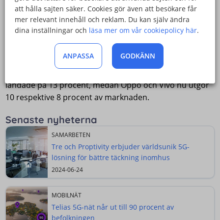
att hålla sajten säker. Cookies gör även att besökare får
Kinesiska tillverkartrion tappade fart
mer relevant innehåll och reklam. Du kan själv ändra
dina inställningar och
läsa mer om vår cookiepolicy här
.
De tre kinesiska tillverkarna Xiaomi, Oppo och Vivo, som
under tidigare kvartalsmätningar har visat på hög
ANPASSA
GODKÄNN
acceleration, tappade däremot fart under det första
kvartalet 2022. Xiaomi tappade 1 procentenhet och
landade på 13 procent, medan Oppo och Vivo nu utgör
10 respektive 8 procent av marknaden.
Senaste nyheterna
SAMARBETEN
Tre och Proptivity erbjuder världsunik 5G-
lösning för bättre täckning inomhus
2024-06-24
MOBILNÄT
Telias 5G-nät når ut till 90 procent av
befolkningen