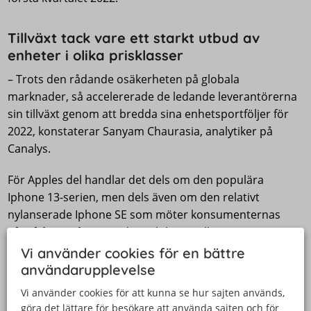
Tillväxt tack vare ett starkt utbud av
enheter i olika prisklasser
– Trots den rådande osäkerheten på globala
marknader, så accelererade de ledande leverantörerna
sin tillväxt genom att bredda sina enhetsportföljer för
2022, konstaterar Sanyam Chaurasia, analytiker på
Canalys.
För Apples del handlar det dels om den populära
Iphone 13-serien, men dels även om den relativt
nylanserade Iphone SE som möter konsumenternas
efterfrågan på prisvärda mobiler i mellansegmentet.
Vi använder cookies för en bättre
Samtidigt så ökade Samsung sin produktion av Galaxy
användarupplevelse
A-serien och lanserade flaggskeppsmodellerna i den
Vi använder cookies för att kunna se hur sajten används,
omtalade Gaalxy S22-serien.
göra det lättare för besökare att använda sajten och för