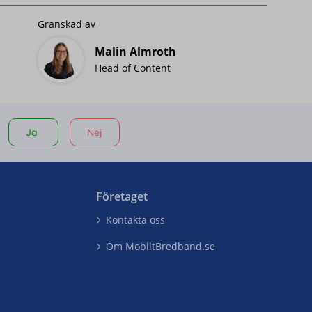
Granskad av
Malin Almroth
Head of Content
Ja
Nej
Företaget
Kontakta oss
Om MobiltBredband.se