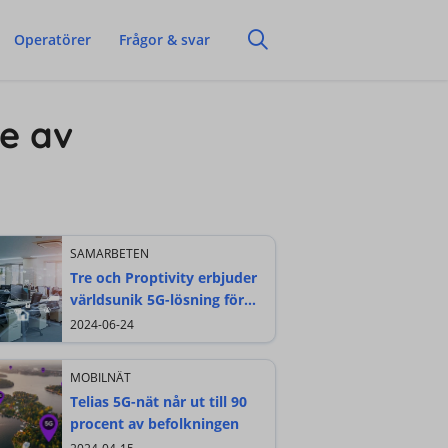
Operatörer
Frågor & svar
de av
SAMARBETEN
Tre och Proptivity erbjuder
världsunik 5G-lösning för
bättre täckning inomhus
2024-06-24
MOBILNÄT
Telias 5G-nät når ut till 90
procent av befolkningen