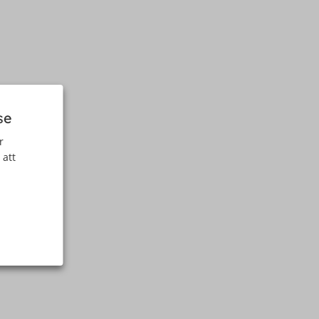
se
r
 att