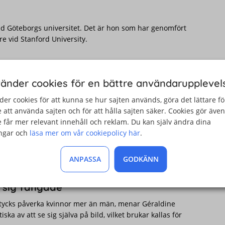
 vid Göteborgs universitet. Det är hon som har genomfört
 vid Stanford University.
r utmattning
vänder cookies för en bättre användarupplevel
ånga och långa möten man har, och hur långa pauser
der cookies för att kunna se hur sajten används, göra det lättare fö
 att använda sajten och för att hålla sajten säker. Cookies gör även
upplever zoomtrötthet. Bland kvinnorna som tillfrågats är
 får mer relevant innehåll och reklam. Du kan själv ändra dina
nen är det bara 1 av 20.
ingar och
läsa mer om vår cookiepolicy här
.
 männen har, enligt undersökningen. Däremot verkar
na mellan dem är kortare.
ANPASSA
GODKÄNN
r sig fångade
 tycks påverka kvinnor mer än män, menar Géraldine
tiska av att se sig själva på bild, vilket brukar kallas för