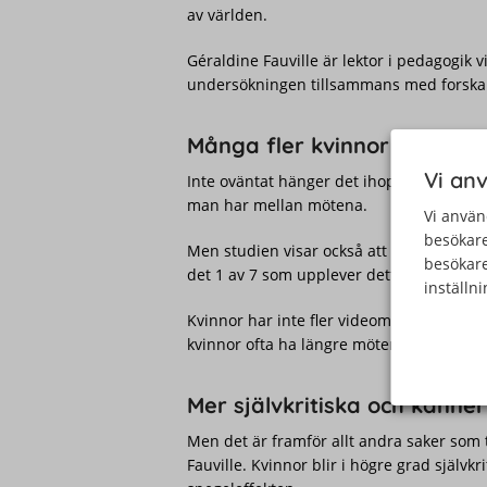
av världen.
Géraldine Fauville är lektor i pedagogik
undersökningen tillsammans med forskare
Många fler kvinnor uppleve
Vi an
Inte oväntat hänger det ihop med hur m
man har mellan mötena.
Vi använ
besökare
Men studien visar också att fler kvinnor 
besökare
det 1 av 7 som upplever detta. Bland män
inställn
Kvinnor har inte fler videomöten än vad
kvinnor ofta ha längre möten och pauser
Mer självkritiska och känne
Men det är framför allt andra saker som
Fauville. Kvinnor blir i högre grad självkri