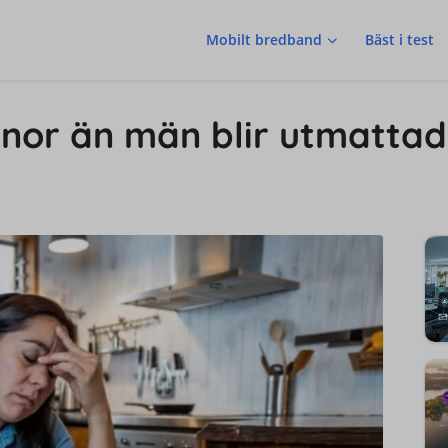
Mobilt bredband
Bäst i test
innor än män blir utmatta