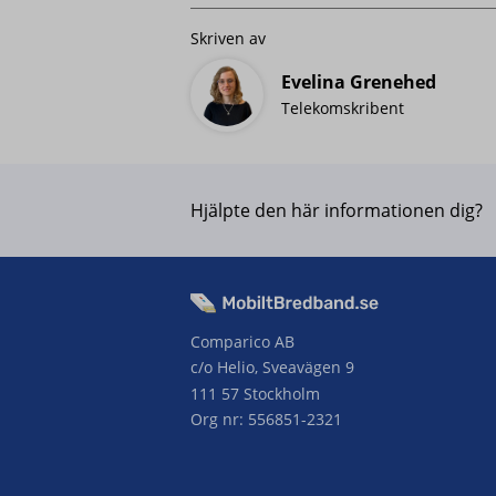
Skriven av
Evelina Grenehed
Telekomskribent
Hjälpte den här informationen dig?
Comparico AB
c/o Helio, Sveavägen 9
111 57 Stockholm
Org nr: 556851-2321