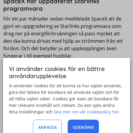
SpaceX har uppdaterat Starlinks
programvara
För ett par månader sedan meddelade SpaceX att de
gjort en uppgradering av Starlinks programvara som
drog ner på energiförbrukningen så pass mycket att
den ska kunna drivas med hjälp av strömmen från ett
fordon. Och det betyder ju att uppkopplingen även
fungerar i till exempel husbilar.
Vi använder cookies för en bättre
Introducerade även Starlink Roaming för
användarupplevelse
ökad mobilitet
Vi använder cookies för att kunna se hur sajten används,
Samtidigt som programuppgraderingen lanserade
göra det lättare för besökare att använda sajten och för
SpaceX även Starlink Roaming. Precis som namnet
att hålla sajten säker. Cookies gör även att besökare får
skvallrar om ska tjänsten göra satellituppkopplingen
mer relevant innehåll och reklam. Du kan själv ändra
dina inställningar och
läsa mer om vår cookiepolicy här
.
mer mobil.
Senaste nyheterna
ANPASSA
GODKÄNN