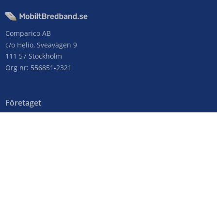
Comparico AB
c/o Helio, Sveavägen 9
111 57 Stockholm
Org nr: 556851-2321
Företaget
Kontakta oss
Om MobiltBredband.se
Genvägar
Operatörer
Frågor & svar