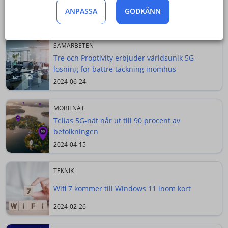
du väljer att flytta med till Tele2.
ANPASSA
GODKÄNN
Senaste nyheterna
SAMARBETEN
Tre och Proptivity erbjuder världsunik 5G-
lösning för bättre täckning inomhus
2024-06-24
MOBILNÄT
Telias 5G-nät når ut till 90 procent av
befolkningen
2024-04-15
TEKNIK
Wifi 7 kommer till Windows 11 inom kort
2024-02-26