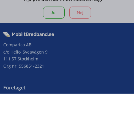
Ja
Nej
Comparico AB
c/o Helio, Sveavägen 9
111 57 Stockholm
Org nr: 556851-2321
Företaget
Kontakta oss
Om MobiltBredband.se
Genvägar