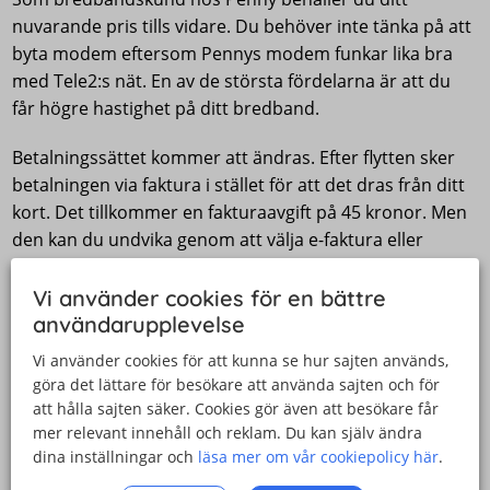
nuvarande pris tills vidare. Du behöver inte tänka på att
byta modem eftersom Pennys modem funkar lika bra
med Tele2:s nät. En av de största fördelarna är att du
får högre hastighet på ditt bredband.
Betalningssättet kommer att ändras. Efter flytten sker
betalningen via faktura i stället för att det dras från ditt
kort. Det tillkommer en fakturaavgift på 45 kronor. Men
den kan du undvika genom att välja e-faktura eller
autogiro.
Vi använder cookies för en bättre
användarupplevelse
Det här gäller för dig med Penny Play-
konto
Vi använder cookies för att kunna se hur sajten används,
göra det lättare för besökare att använda sajten och för
Om du har ett Penny Play-konto kommer du att få
att hålla sajten säker. Cookies gör även att besökare får
tillgång till Com Hem Play Plus som har en ännu större
mer relevant innehåll och reklam. Du kan själv ändra
katalog med fler titlar än Penny Play. Dessutom får du
dina inställningar och
läsa mer om vår cookiepolicy här
.
tillgång till Com Hem Play Plus gratis i 12 månader om