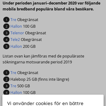
Under perioden januari–december 2020 var följande
mobila bredband populära bland våra besökare.
Tre
Obegränsat
Hallon
100 GB
Telenor
Obegränsat
Tele2
Obegränsat
Hallon
200 GB
Listan ovan kan jämföras med de populäraste
sökningarna motsvarande period 2019
Tre
Obegränsat
Halebop 25 GB (finns inte längre)
Tre
500 GB
Hallon
100 GB
Tele2
400 GB
Vi använder cookies för en bättre