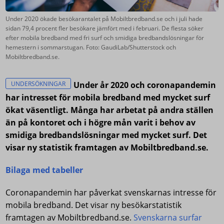
Under 2020 ökade besökarantalet på Mobiltbredband.se och i juli hade
sidan 79,4 procent fler besökare jämfört med i februari. De flesta söker
efter mobila bredband med fri surf och smidiga bredbandslösningar för
hemestern i sommarstugan. Foto: GaudiLab/Shutterstock och
Mobiltbredband.se.
UNDERSÖKNINGAR
Under år 2020 och coronapandemin
har intresset för mobila bredband med mycket surf
ökat väsentligt. Många har arbetat på andra ställen
än på kontoret och i högre mån varit i behov av
smidiga bredbandslösningar med mycket surf. Det
visar ny statistik framtagen av Mobiltbredband.se.
Bilaga med tabeller
Coronapandemin har påverkat svenskarnas intresse för
mobila bredband. Det visar ny besökarstatistik
framtagen av Mobiltbredband.se.
Svenskarna surfar