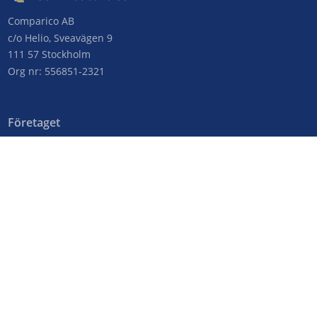
Comparico AB
c/o Helio, Sveavägen 9
111 57 Stockholm
Org nr: 556851-2321
Företaget
Kontakta oss
Om MobiltBredband.se
Genvägar
Operatörer
Frågor & svar
Nyheter