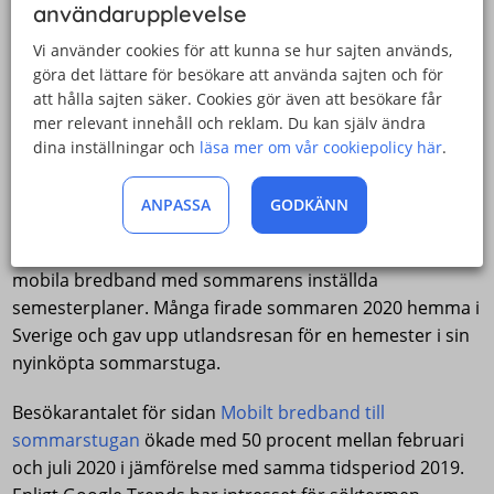
användarupplevelse
Det verkar alltså som att större surfmängder fick en
skjuts av den rådande pandemin. Abonnemanget Tre
Vi använder cookies för att kunna se hur sajten används,
Obegränsat håller sig oförändrat kvar på förstaplatsen
göra det lättare för besökare att använda sajten och för
även under år 2020.
att hålla sajten säker. Cookies gör även att besökare får
mer relevant innehåll och reklam. Du kan själv ändra
dina inställningar och
läsa mer om vår cookiepolicy här
.
Fler i behov av uppkoppling ute i
sommarstugan under hemestern
ANPASSA
GODKÄNN
Enligt statistiken presenterad av Mobiltbredband.se går
det också att koppla samman det ökade intresset för
mobila bredband med sommarens inställda
semesterplaner. Många firade sommaren 2020 hemma i
Sverige och gav upp utlandsresan för en hemester i sin
nyinköpta sommarstuga.
Besökarantalet för sidan
Mobilt bredband till
sommarstugan
ökade med 50 procent mellan februari
och juli 2020 i jämförelse med samma tidsperiod 2019.