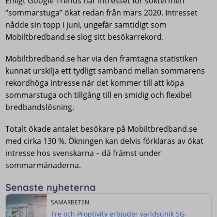
Enligt Google Trends har intresset för söktermen
“sommarstuga” ökat redan från mars 2020. Intresset
nådde sin topp i juni, ungefär samtidigt som
Mobiltbredband.se slog sitt besökarrekord.
Mobiltbredband.se har via den framtagna statistiken
kunnat urskilja ett tydligt samband mellan sommarens
rekordhöga intresse när det kommer till att köpa
sommarstuga och tillgång till en smidig och flexibel
bredbandslösning.
Totalt ökade antalet besökare på Mobiltbredband.se
med cirka 130 %. Ökningen kan delvis förklaras av ökat
intresse hos svenskarna – då främst under
sommarmånaderna.
Senaste nyheterna
SAMARBETEN
Tre och Proptivity erbjuder världsunik 5G-