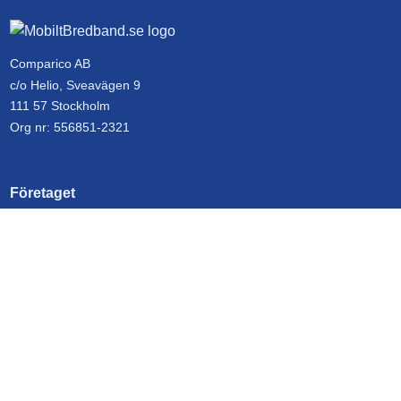
Comparico AB
c/o Helio, Sveavägen 9
111 57 Stockholm
Org nr: 556851-2321
Företaget
Kontakta oss
Om MobiltBredband.se
Genvägar
Operatörer
Frågor & svar