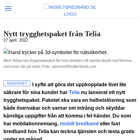
Nytt trygghetspaket från Telia
27 april, 2022
Med Telias nya trygghetspaket får hela familjen ett samlat skydd mot farorna
som lurar ute på nätet. Foto: sdecoret/Shutterstock.com
SÄKERHET
I syfte att göra det uppkopplade livet lite
säkrare för sina kunder har
Telia
nu lanserat ett nytt
trygghetspaket. Paketet ska vara en helhetslösning som
både övervakar och varnar om intrång och skyddar
känsliga uppgifter från att komma i fel händer. Du som
har mobilabonnemang,
mobilt bredband
eller fast
bredband hos Telia kan teckna tjänsten och testa gratis
under en månad.