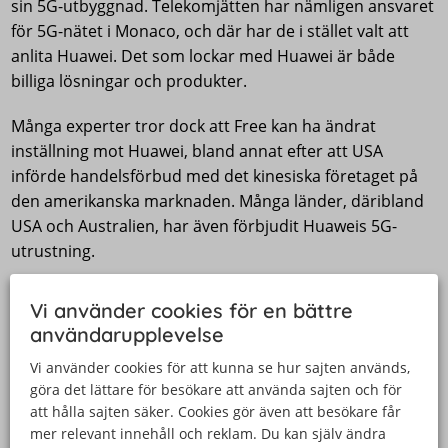
sin 5G-utbyggnad. Telekomjätten har nämligen ansvaret
för 5G-nätet i Monaco, och där har de i stället valt att
anlita Huawei. Det som lockar med Huawei är både
billiga lösningar och produkter.
Många experter tror dock att Free kan ha ändrat
inställning mot Huawei, bland annat efter att USA
införde handelsförbud med det kinesiska företaget på
den amerikanska marknaden. Många länder, däribland
USA och Australien, har även förbjudit Huaweis 5G-
utrustning.
Misstanke om spionage har gjort flera
Vi använder cookies för en bättre
länder tveksamma till Huawei
användarupplevelse
Det som har lett fram till den negativa inställningen mot
Vi använder cookies för att kunna se hur sajten används,
göra det lättare för besökare att använda sajten och för
Huawei är misstankar om att den kinesiska regeringen
att hålla sajten säker. Cookies gör även att besökare får
använder Huaweis utrustning för att spionera på andra
mer relevant innehåll och reklam. Du kan själv ändra
länder.