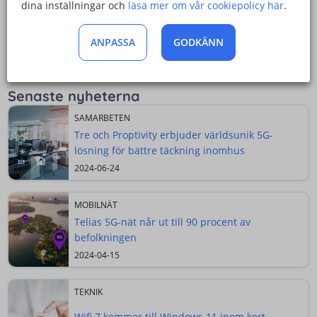
dina inställningar och
läsa mer om vår cookiepolicy här
.
Huawei har hela tiden nekat till alla anklagelser, men det
ANPASSA
GODKÄNN
har inte hindrat flera länder från att blockera
telekomföretaget.
Senaste nyheterna
SAMARBETEN
Tre och Proptivity erbjuder världsunik 5G-
lösning för bättre täckning inomhus
2024-06-24
MOBILNÄT
Telias 5G-nät når ut till 90 procent av
befolkningen
2024-04-15
TEKNIK
Wifi 7 kommer till Windows 11 inom kort