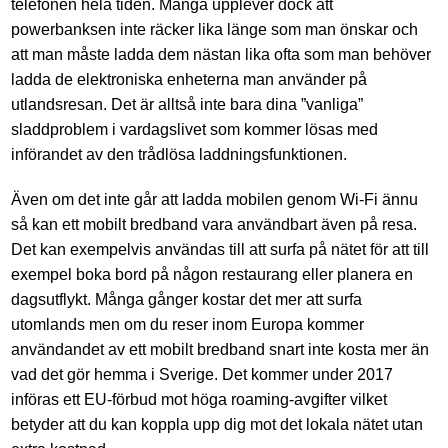
telefonen hela tiden. Många upplever dock att
powerbanksen inte räcker lika länge som man önskar och
att man måste ladda dem nästan lika ofta som man behöver
ladda de elektroniska enheterna man använder på
utlandsresan. Det är alltså inte bara dina ”vanliga”
sladdproblem i vardagslivet som kommer lösas med
införandet av den trådlösa laddningsfunktionen.
Även om det inte går att ladda mobilen genom Wi-Fi ännu
så kan ett mobilt bredband vara användbart även på resa.
Det kan exempelvis användas till att surfa på nätet för att till
exempel boka bord på någon restaurang eller planera en
dagsutflykt. Många gånger kostar det mer att surfa
utomlands men om du reser inom Europa kommer
användandet av ett mobilt bredband snart inte kosta mer än
vad det gör hemma i Sverige. Det kommer under 2017
införas ett EU-förbud mot höga roaming-avgifter vilket
betyder att du kan koppla upp dig mot det lokala nätet utan