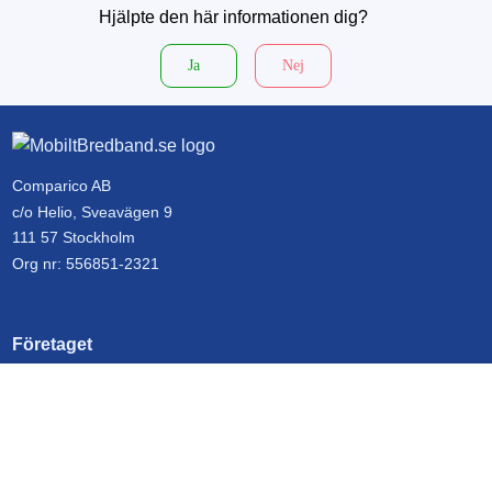
Hjälpte den här informationen dig?
Ja
Nej
Comparico AB
c/o Helio, Sveavägen 9
111 57 Stockholm
Org nr: 556851-2321
Företaget
Kontakta oss
Om MobiltBredband.se