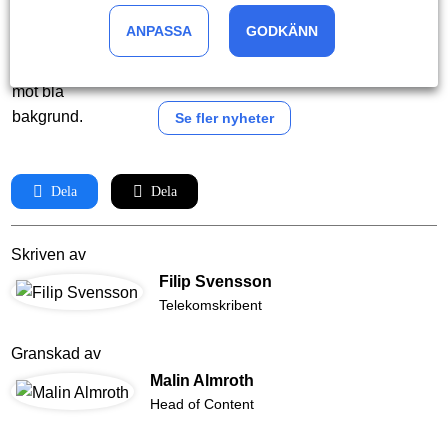
ANPASSA
GODKÄNN
Finns 2 900 privata 4G- och 5G-nätverk i världen
2024-01-10
Se fler nyheter
Dela
Dela
Skriven av
Filip Svensson
Telekomskribent
Granskad av
Malin Almroth
Head of Content