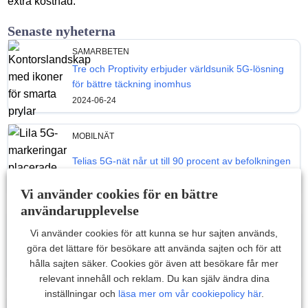
extra kostnad.
Senaste nyheterna
SAMARBETEN
Tre och Proptivity erbjuder världsunik 5G-lösning
för bättre täckning inomhus
2024-06-24
MOBILNÄT
Telias 5G-nät når ut till 90 procent av befolkningen
2024-04-15
Vi använder cookies för en bättre
användarupplevelse
TEKNIK
Vi använder cookies för att kunna se hur sajten används,
Wifi 7 kommer till Windows 11 inom kort
göra det lättare för besökare att använda sajten och för att
hålla sajten säker. Cookies gör även att besökare får mer
2024-02-26
relevant innehåll och reklam. Du kan själv ändra dina
inställningar och
läsa mer om vår cookiepolicy här
.
MOBILNÄT