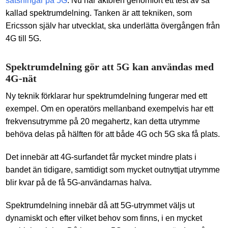
satsningar på 5G
. Nu har aktören genomfört ett test av så
kallad spektrumdelning. Tanken är att tekniken, som
Ericsson själv har utvecklat, ska underlätta övergången från
4G till 5G.
Spektrumdelning gör att 5G kan användas med
4G-nät
Ny teknik förklarar hur spektrumdelning fungerar med ett
exempel. Om en operatörs mellanband exempelvis har ett
frekvensutrymme på 20 megahertz, kan detta utrymme
behöva delas på hälften för att både 4G och 5G ska få plats.
Det innebär att 4G-surfandet får mycket mindre plats i
bandet än tidigare, samtidigt som mycket outnyttjat utrymme
blir kvar på de få 5G-användarnas halva.
Spektrumdelning innebär då att 5G-utrymmet väljs ut
dynamiskt och efter vilket behov som finns, i en mycket