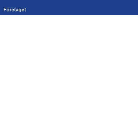
Företaget
Kontakta oss
Om MobiltBredband.se
Genvägar
Operatörer
Frågor & svar
Nyheter
Användarvillkor
Cookies
Integritetspolicy
Vi använder cookies för en bättre