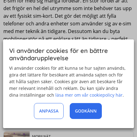
E-sim för med sig många fördelar. En stor fördel är att
det frigör en hel del utrymme som inte behöver tas upp
av ett fysiskt sim-kort. Det gör det möjligt att fylla
telefoner och andra enheter som använder sig av e-sim
med mer teknik än tidigare. Dessutom kan du byta
mobiloperatör på ett enklare sätt än tidigare – perfekt
på utlandssemestern.
Vi använder cookies för en bättre
användarupplevelse
En stor fördel med att e-simmet inte tar någon plats är
att det kan användas i enheter som inte har plats för ett
Vi använder cookies för att kunna se hur sajten används,
göra det lättare för besökare att använda sajten och för
fysiskt sim-kort, exempelvis smarta klockor.
att hålla sajten säker. Cookies gör även att besökare får
mer relevant innehåll och reklam. Du kan själv ändra
Senaste nyheterna
dina inställningar och
läsa mer om vår cookiepolicy här
.
SAMARBETEN
Tre och Proptivity erbjuder världsunik 5G-
ANPASSA
GODKÄNN
lösning för bättre täckning inomhus
2024-06-24
MOBILNÄT