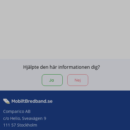
Hjälpte den här informationen dig?
Ja
Nej
Comparico AB
c/o Helio, Sveavägen 9
111 57 Stockholm