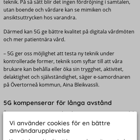
teknik. På så sätt blir det ingen fördröjning i samtalen,
utan boende och vårdare kan se mimiken och
ansiktsuttrycken hos varandra.
Därmed kan 5G ge bättre kvalitet på digitala vårdmöten
och mer patientnära vård.
– 5G ger oss möjlighet att testa ny teknik under
kontrollerade former, teknik som syftar till att våra
brukare kan behålla eller öka sin trygghet, aktivitet,
delaktighet och självständighet, säger e-samordnaren
på Övertorneå kommun, Aina Bleikvassli.
5G kompenserar för långa avstånd
Även resten av regionen kan ha stor nytta av 5G, särskilt
med tanke på att länet är så glest befolkat. Med teknik
Vi använder cookies för en bättre
kan vården och omsorgen fungera även långt ifrån
användarupplevelse
tätorterna, och man kompenserar för den ökade