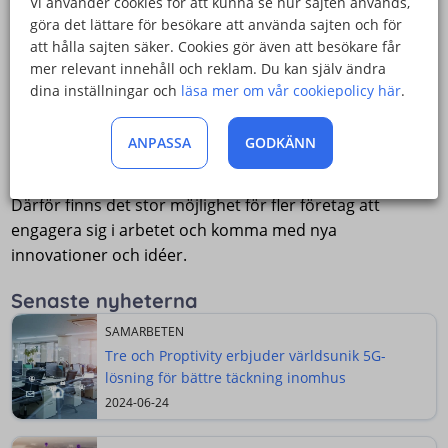
Vi använder cookies för att kunna se hur sajten används,
belastning som vården och omsorgen har just nu, säger
göra det lättare för besökare att använda sajten och för
regionens digitaliseringskoordinator Staffan Lundberg.
att hålla sajten säker. Cookies gör även att besökare får
mer relevant innehåll och reklam. Du kan själv ändra
Luleå tekniska universitet har redan installerat en egen
dina inställningar och
läsa mer om vår cookiepolicy här
.
testmiljö för 5G på universitetet och en i Skellefteå. Nu
ska de fortsätta öppna nya runtom i Norrbotten och
ANPASSA
GODKÄNN
Västerbotten.
Därför finns det stor möjlighet för fler företag att
engagera sig i arbetet och komma med nya
innovationer och idéer.
Senaste nyheterna
SAMARBETEN
Tre och Proptivity erbjuder världsunik 5G-
lösning för bättre täckning inomhus
2024-06-24