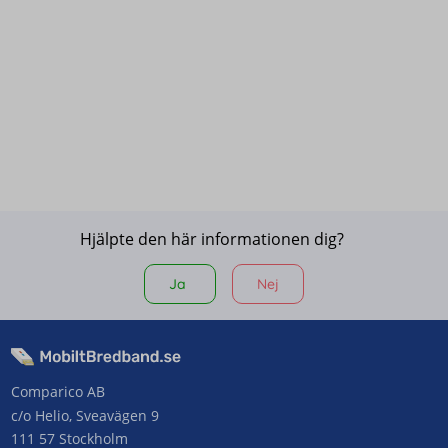
Hjälpte den här informationen dig?
Ja
Nej
Comparico AB
c/o Helio, Sveavägen 9
111 57 Stockholm