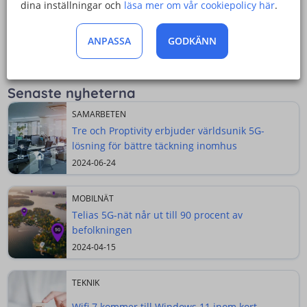
dina inställningar och
läsa mer om vår cookiepolicy här
.
längre distanser.
ANPASSA
GODKÄNN
Det är Telenor och Ericsson som kommer att leverera
5G-utrustning och systemintegration.
Senaste nyheterna
SAMARBETEN
Tre och Proptivity erbjuder världsunik 5G-
lösning för bättre täckning inomhus
2024-06-24
MOBILNÄT
Telias 5G-nät når ut till 90 procent av
befolkningen
2024-04-15
TEKNIK
Wifi 7 kommer till Windows 11 inom kort