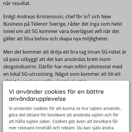
når resultat.
Enligt Andreas Kristensson, chef för IoT och New
Business på Telenor Sverige, råder det inga som helst
tvivel om att 5G kommer vara överlägset wifi när det
gäller att lösa behov och skapa nya möjligheter.
Men det kommer att dröja ett bra tag innan 5G-nätet är
så pass utbyggt att det kan användas brett inom
skogsindustrin. Därför har man infört pilottestet med
en lokal 5G-utrustning. Något som kommer att bli ett
viktigt komplement för skogsindustrin.
Vi använder cookies för en bättre
Projektet stöttas av Telenor och Ericsson
användarupplevelse
Skogforsk kommer att driva och dokumentera projektet
Vi använder cookies för att kunna se hur sajten används,
göra det lättare för besökare att använda sajten och för
där 5G kommer att jämföras mot wifi och 4G och
att hålla sajten säker. Cookies gör även att besökare får
kombinationer av dessa för att hitta lösningar för
mer relevant innehåll och reklam. Du kan själv ändra
fjärrstyrning som fungerar både lokalt men även på